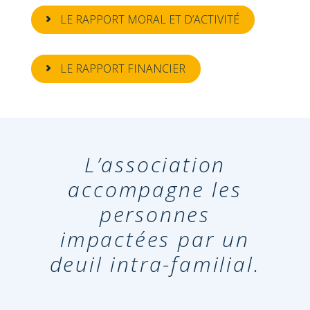
LE RAPPORT MORAL ET D’ACTIVITÉ
LE RAPPORT FINANCIER
L’association
r
accompagne les
l
personnes
 la
impactées par un
deuil intra-familial.
n