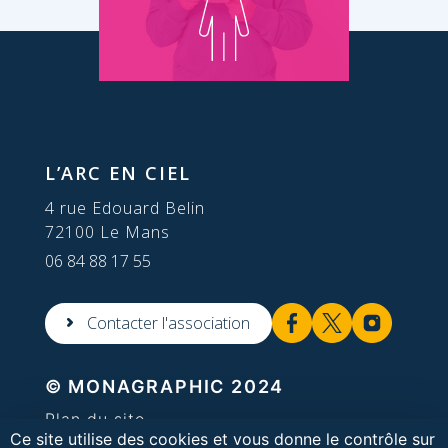
L’ARC EN CIEL
4 rue Edouard Belin
72100 Le Mans
06 84 88 17 55
Contacter l'association
© MONAGRAPHIC 2024
Plan du site
Ce site utilise des cookies et vous donne le contrôle sur
Mentions légales