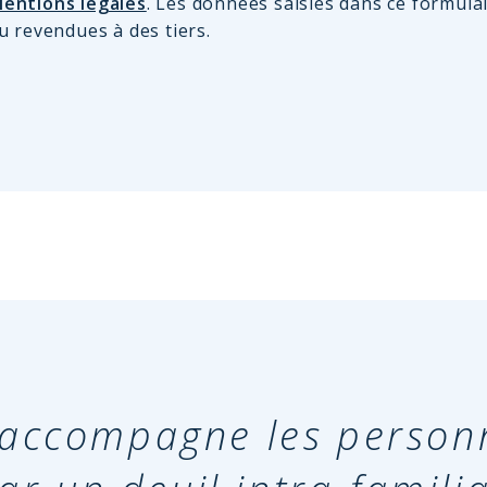
entions légales
. Les données saisies dans ce formula
u revendues à des tiers.
n accompagne les person