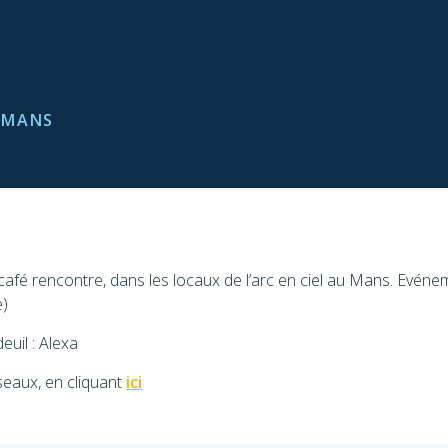
E MANS
é rencontre, dans les locaux de l’arc en ciel au Mans. Evénem
e)
euil : Alexa
éseaux, en cliquant
ici