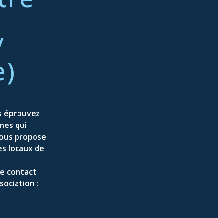
crise
n
/
e)
us éprouvez
nes qui
 vous propose
es locaux de
de contact
sociation :