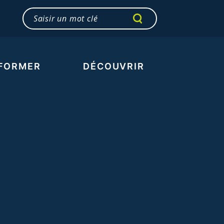
RECHERCHER
Rechercher
FORMER
DÉCOUVRIR
er au deuil
Notre boussole
r au mal-être et à la
Notre approche
 suicidaire
Notre organisation
r
Nos partenaires
Notre lieu d’accueil
Notre histoire
Nos ressources
documentaires