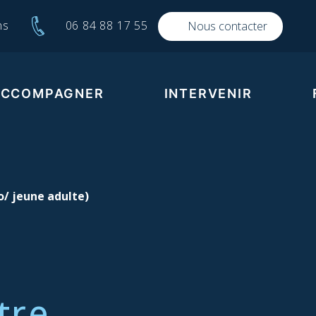
06 84 88 17 55
ns
Nous contacter
ACCOMPAGNER
INTERVENIR
Accompagner l’enfant
Intervenir pour soutenir
Form
Cafés rencontres deuil
Accompagner l’adolescent
Forme
crise
Apéros de la mort (HAPPY
Accompagner l’adulte
END, l’asso)
o/ jeune adulte)
Le Programme
Intervenir pour sensibilise
d’accompagnement
individuel
Cafés mortels
Des actions de soutien
Conférences
complémentaires
Cinés – débats
facultatives
Informations – débats
tre
Intervenir en situation de