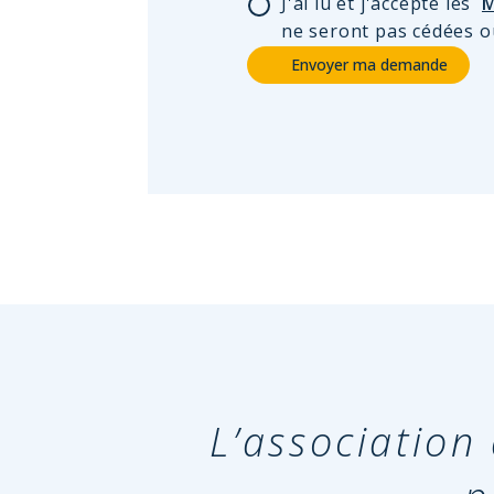
J'ai lu et j'accepte les
M
ne seront pas cédées o
L’associatio