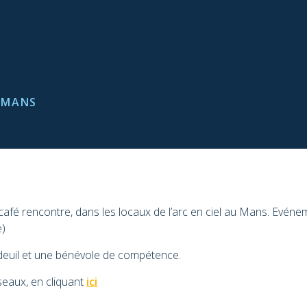
E MANS
é rencontre, dans les locaux de l’arc en ciel au Mans. Evénem
e)
 deuil et une bénévole de compétence.
éseaux, en cliquant
ici