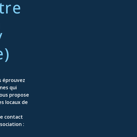
tre
Intervenir en situation de
crise
n
/
e)
us éprouvez
nes qui
 vous propose
es locaux de
de contact
sociation :