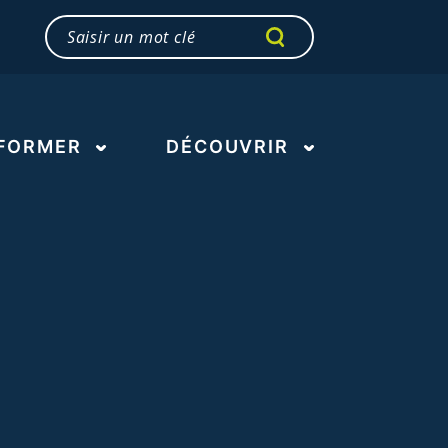
RECHERCHER
Rechercher
FORMER
DÉCOUVRIR
er au deuil
Notre boussole
r au mal-être et à la
Notre approche
 suicidaire
Notre organisation
r
Nos partenaires
Notre lieu d’accueil
Notre histoire
Nos ressources
documentaires