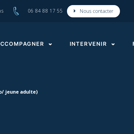
06 84 88 17 55
ns
Nous contacter
ACCOMPAGNER
INTERVENIR
Accompagner l’enfant
Intervenir pour soutenir
Form
Cafés rencontres deuil
Accompagner l’adolescent
Forme
crise
Apéros de la mort (HAPPY
Accompagner l’adulte
END, l’asso)
Le Programme
o/ jeune adulte)
Intervenir pour sensibilise
d’accompagnement
individuel
Cafés mortels
Des actions de soutien
Conférences
complémentaires
Cinés – débats
facultatives
Informations – débats