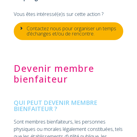
r
Vous êtes intéressé(e)s sur cette action ?
l
Contactez nous pour organiser un temps
d’échanges et/ou de rencontre.
 la
n
Devenir membre
bienfaiteur
de
QUI PEUT DEVENIR MEMBRE
BIENFAITEUR ?
Sont membres bienfaiteurs, les personnes
physiques ou morales légalement constituées, tels
que les établissements d’utilité publique, les